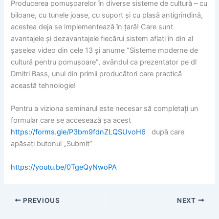
Producerea pomușoarelor în diverse sisteme de cultură – cu
biloane, cu tunele joase, cu suport și cu plasă antigrindină,
acestea deja se implementează în țară! Care sunt
avantajele și dezavantajele fiecărui sistem aflați în din al
șaselea video din cele 13 și anume “Sisteme moderne de
cultură pentru pomușoare”, avândul ca prezentator pe dl
Dmitri Bass, unul din primii producători care practică
această tehnologie!
Pentru a viziona seminarul este necesar să completați un
formular care se accesează șa acest
https://forms.gle/P3bm9fdnZLQSUvoH6
după care
apăsați butonul „Submit”
https://youtu.be/0TgeQyNwoPA
PREVIOUS
NEXT