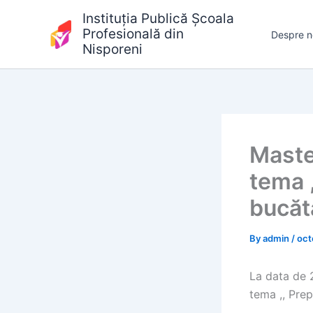
Skip
Instituția Publică Școala
to
Profesională din
Despre n
content
Nisporeni
Maste
tema 
bucăt
By
admin
/
oct
La data de 2
tema ,, Pre