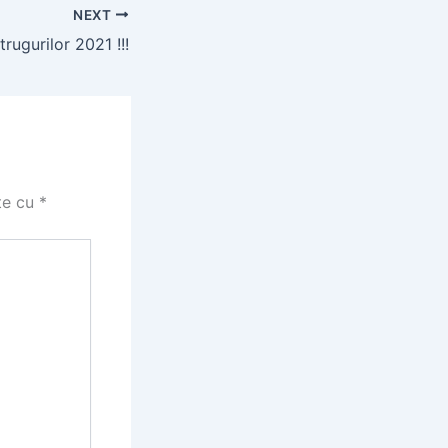
NEXT
rugurilor 2021 !!!
te cu
*