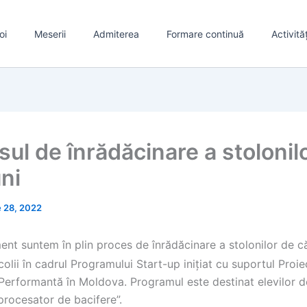
oi
Meserii
Admiterea
Formare continuă
Activită
ul de înrădăcinare a stolonil
ni
ie 28, 2022
nt suntem în plin proces de înrădăcinare a stolonilor de c
colii în cadrul Programului Start-up inițiat cu suportul Proie
 Performantă în Moldova. Programul este destinat elevilor d
procesator de bacifere”.