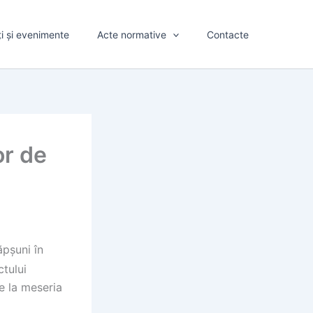
ți și evenimente
Acte normative
Contacte
or de
ăpșuni în
ctului
e la meseria