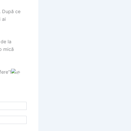
. După ce
 ai
de la
 o mică
fere”!