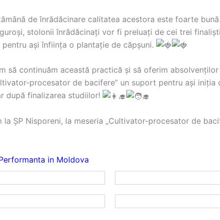
ămână de înrădăcinare calitatea acestora este foarte bună
guroși, stolonii înrădăcinați vor fi preluați de cei trei finaliști
pentru ași înființa o plantație de căpșuni.
 să continuăm această practică și să oferim absolvenților 
tivator-procesator de bacifere” un suport pentru ași iniția
r după finalizarea studiilor!
 la ȘP Nisporeni, la meseria „Cultivator-procesator de baci
 Performanta in Moldova