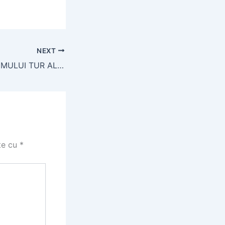
NEXT
REZULTATELE PRIMULUI TUR AL ADMITERII 2022 !
te cu
*