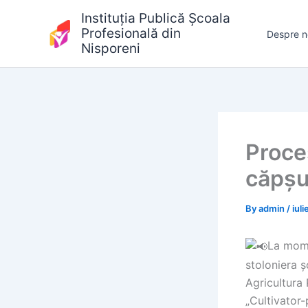
Skip
Instituția Publică Școala
to
Profesională din
Despre n
content
Nisporeni
Proces
căpșu
By
admin
/
iul
La mome
stoloniera ș
Agricultura
„Cultivator-