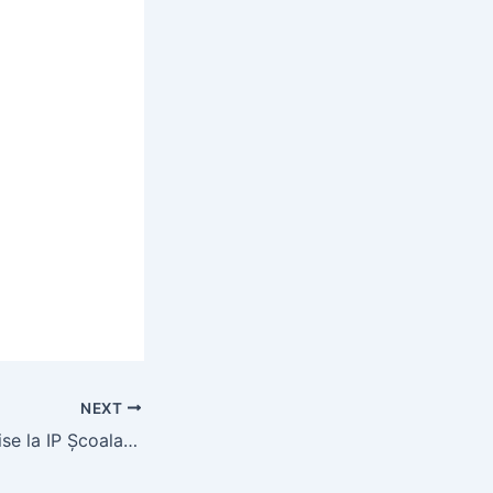
NEXT
Ziua Ușilor Deschise la IP Școala Profesională din Nisporeni!!!