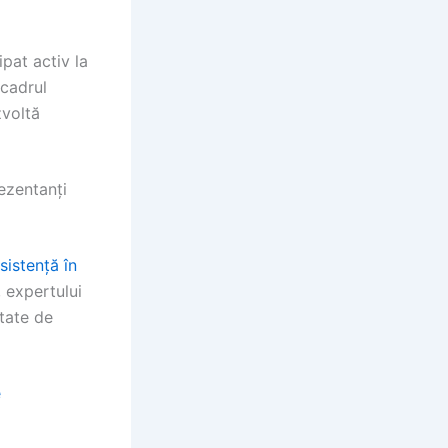
pat activ la
 cadrul
zvoltă
rezentanți
sistență în
, expertului
itate de
e