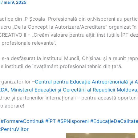
i
/
mai 9, 2025
ctice din IP Școala Profesională din or.Nisporeni au partici
 lucru „De la Concept la Autorizare/Acreditare” organizat în
CREATIVO II – „Creăm valoare pentru alții: instituțiile ÎPT de
profesionale relevante”.
s-a desfășurat la Institutul Muncii, Chișinău și a reunit rep
e instituții de învățământ profesional tehnic din țară.
ganizatorilor –
Centrul pentru Educație Antreprenorială şi A
CEDA
,
Ministerul Educației și Cercetării al Republicii Moldova
ruc și partenerilor internaționali – pentru această oportun
colaborare!
#FormareContinuă
#ÎPT
#SPNisporeni
#EducațieDeCalitat
tPentruViitor