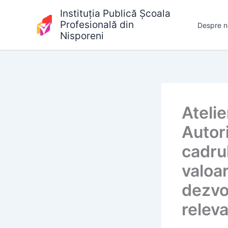
Skip
Instituția Publică Școala
to
Profesională din
Despre n
content
Nisporeni
Atelie
Autor
cadru
valoar
dezvo
releva