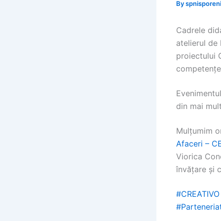
By
spnisporen
Cadrele dida
atelierul de
proiectului 
competențe 
Evenimentul 
din mai mult
Mulțumim or
Afaceri – 
Viorica Cond
învățare și 
#CREATIVO
#Parteneria