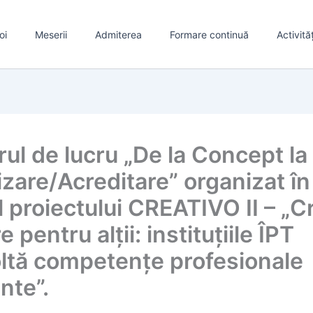
oi
Meserii
Admiterea
Formare continuă
Activită
rul de lucru „De la Concept la
izare/Acreditare” organizat în
l proiectului CREATIVO II – „
e pentru alții: instituțiile ÎPT
ltă competențe profesionale
nte”.