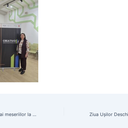
Micii exploratori ai meseriilor la Școala Profesională Nisporeni